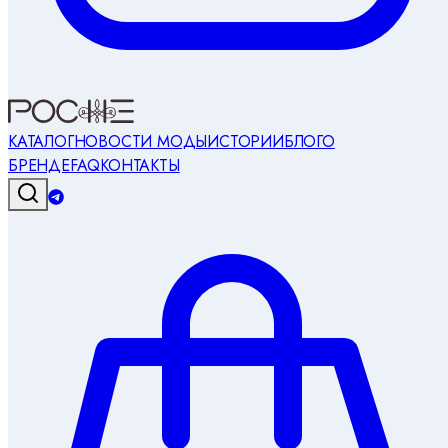
КАТАЛОГ
НОВОСТИ МОДЫ
ИСТОРИИ
БЛОГ
О
БРЕНДЕ
FAQ
КОНТАКТЫ