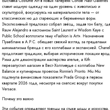
Выставка Costume Art в новых галереях Condé Nast Galleries
ставит модную одежду на один уровень с живописью и
скульптурой, фокусируясь на материальности тела — от
классических ню до стареющих и беременных форм.
Эксклюзивный предпоказ собрал звёзд, задав тон балу, гд
Rauw Alejandro в кастомном Saint Laurent и Wisdom Kaye с
Public School воплотили тему «Fashion is Art». Назначение
Пуаебланк в A.P.C. обещает свежий взгляд за пределами
минимализма бренда с его коллабами и экспансией. Chanel
продолжает традиции, выбирая исторические локации врод
Рима для демонстрации мастерства ателье, а Kith
перезапустил магазин в Вест-Холливуде с коллабом New
Balance и кулинарным проектом Ronnie’s Pronto. Miu Miu
подтянула финансовые показатели Prada Group в первом
квартале 2026 года, несмотря на скепсис вокруг покупки
Versace.
Почему это важно
Эти события определяют тренды на стыке моды и искусства,