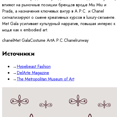
влияют на рыночные позиции брендов вроде Miu Miu и
Prada, а назначения ключевых фигур в A.P.C. и Chanel
сигнализируют о смене креативных курсов в luxury-сегменте.
Met Gala усиливает культурный нарратив, повышая интерес к
моде как к embodied art.
chanel
Met Gala
Costume Art
A.P.C.
Chanel
runway
Источники
→
Hypebeast Fashion
→
DelArte Magazine
→
The Metropolitan Museum of Art