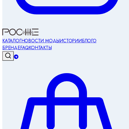
КАТАЛОГ
НОВОСТИ МОДЫ
ИСТОРИИ
БЛОГ
О
БРЕНДЕ
FAQ
КОНТАКТЫ