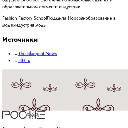
образовательном сегменте индустрии.
Fashion Factory School
Людмила Норсоян
образование в
моде
индустрия моды
Источники
→
The Blueprint News
→
HH.ru
Принимаю
политику
обработки данных