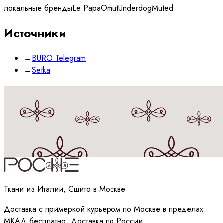
локальные бренды
Le Papa
Omut
Underdog
Muted
Источники
→
BURO Telegram
→
Setka
Принимаю
политику
обработки данных
Ткани из Италии, Сшито в Москве
Доставка с примеркой курьером по Москве в пределах
МКАД бесплатно. Доставка по России