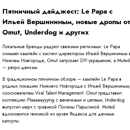
Пятничный дайджест: Le Papa с
Ильей Вершининым, новые дропы от
Omut, Underdog и других
Локальные бренды радуют свежими релизами: Le Papa
снимает кампейн с кастинг-директором Ильей Вершининым 
Нижнем Новгороде, Omut запускает DIY-украшения, а Muted
— ретро-денсим.
В традиционном пятничном обзоре — кампейн Le Papa в
родных локациях Нижнего Новгорода с Ильей Вершининым
сооснователем Viral Talent Management. Omut представил
коллекцию Plaaaaayyying с фенечками и цепями, Underdog
выпустил мерч с графикой Полины Парыгиной. Muted
вдохновился техникой из музея Яндекса для денима-
капсулы.