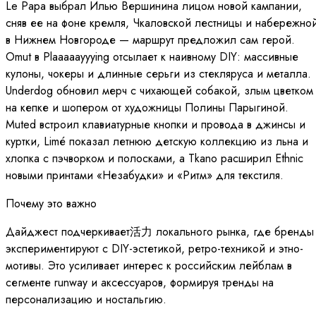
Le Papa выбрал Илью Вершинина лицом новой кампании,
сняв ее на фоне кремля, Чкаловской лестницы и набережно
в Нижнем Новгороде — маршрут предложил сам герой.
Omut в Plaaaaayyying отсылает к наивному DIY: массивные
кулоны, чокеры и длинные серьги из стекляруса и металла.
Underdog обновил мерч с чихающей собакой, злым цветком
на кепке и шопером от художницы Полины Парыгиной.
Muted встроил клавиатурные кнопки и провода в джинсы и
куртки, Limé показал летнюю детскую коллекцию из льна и
хлопка с пэчворком и полосками, а Tkano расширил Ethnic
новыми принтами «Незабудки» и «Ритм» для текстиля.
Почему это важно
Дайджест подчеркивает活力 локального рынка, где бренды
экспериментируют с DIY-эстетикой, ретро-техникой и этно-
мотивы. Это усиливает интерес к российским лейблам в
сегменте runway и аксессуаров, формируя тренды на
персонализацию и ностальгию.