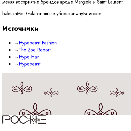
меняя восприятие брендов вроде Margiela и Saint Laurent.
balmain
Met Gala
головные уборы
runway
Бейонсе
Источники
→
Hypebeast Fashion
→
The Zoe Report
→
Hype Hair
→
Hypebeast
Принимаю
политику
обработки данных