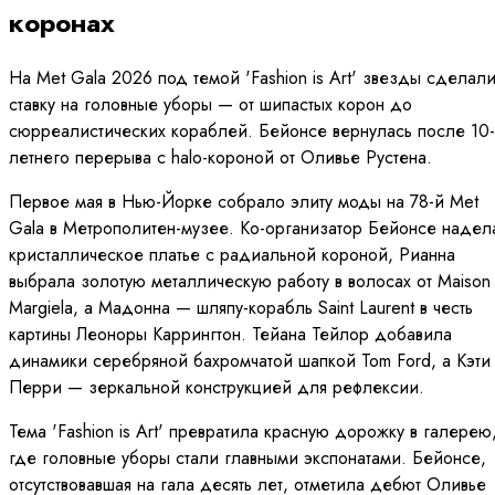
коронах
На Met Gala 2026 под темой 'Fashion is Art' звезды сделал
ставку на головные уборы — от шипастых корон до
сюрреалистических кораблей. Бейонсе вернулась после 10-
летнего перерыва с halo-короной от Оливье Рустена.
Первое мая в Нью-Йорке собрало элиту моды на 78-й Met
Gala в Метрополитен-музее. Ко-организатор Бейонсе надел
кристаллическое платье с радиальной короной, Рианна
выбрала золотую металлическую работу в волосах от Maison
Margiela, а Мадонна — шляпу-корабль Saint Laurent в честь
картины Леоноры Каррингтон. Тейана Тейлор добавила
динамики серебряной бахромчатой шапкой Tom Ford, а Кэти
Перри — зеркальной конструкцией для рефлексии.
Тема 'Fashion is Art' превратила красную дорожку в галерею
где головные уборы стали главными экспонатами. Бейонсе,
отсутствовавшая на гала десять лет, отметила дебют Оливье