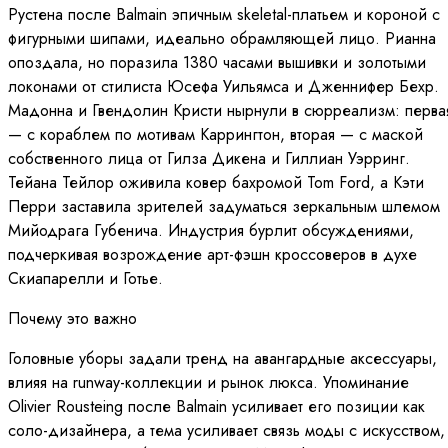
Рустена после Balmain эпичным skeletal-платьем и короной с
фигурными шипами, идеально обрамляющей лицо. Рианна
опоздала, но поразила 1380 часами вышивки и золотыми
локонами от стилиста Юсефа Уильямса и Дженнифер Бехр.
Мадонна и Гвендолин Кристи нырнули в сюрреализм: перва
— с кораблем по мотивам Каррингтон, вторая — с маской
собственного лица от Гилза Дикена и Гиллиан Уэрринг.
Тейана Тейлор оживила ковер бахромой Tom Ford, а Кэти
Перри заставила зрителей задуматься зеркальным шлемом
Мийодрага Губенича. Индустрия бурлит обсуждениями,
подчеркивая возрождение арт-фэшн кроссоверов в духе
Скиапарелли и Готье.
Почему это важно
Головные уборы задали тренд на авангардные аксессуары,
влияя на runway-коллекции и рынок люкса. Упоминание
Olivier Rousteing после Balmain усиливает его позиции как
соло-дизайнера, а тема усиливает связь моды с искусством,