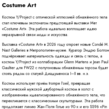
Costume Art
Костюм Y/Project с оптической иллюзией обнажённого тела
стал ключевым экспонатом предстоящей выставки Мет
«Costume Art». Эта работа идеально воплощает идею
неразрывной связи моды и искусства.
Выставка «Costume Art» в 2026 году откроет новые Condé M.
Nast Galleries в Метрополитен-музее. Куратор Эндрю Болтон
подчёркивает материальность одежды и связь с телом, а
костюм Y/Project из коллаборации Glenn Martens и Jean Paul
Gaultier для FW22 с полутоновым обнажённым торсом будет
стоять рядом со статуей Диадуменоса I–II вв. н.э.
Костюм использует приём trompe l’oeil, превращая
классический мужской двубортный костюм в холст с
изображением идеализированного обнажённого тела, что
перекликается с классическими скульптурами. Эта работа
продолжает линию Жан-Поля Готье из 90-х и его SS96 «Pin