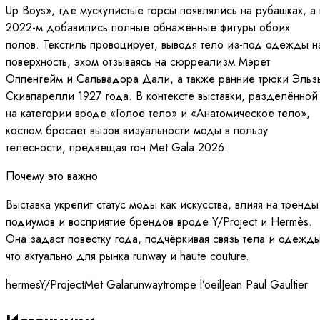
Up Boys», где мускулистые торсы появлялись на рубашках, а 
2022-м добавились полные обнажённые фигуры обоих
полов. Текстиль провоцирует, выводя тело из-под одежды н
поверхность, эхом отзываясь на сюрреализм Мэрет
Оппенгейм и Сальвадора Дали, а также ранние трюки Эльз
Скиапарелли 1927 года. В контексте выставки, разделённой
на категории вроде «Голое тело» и «Анатомическое тело»,
костюм бросает вызов визуальности моды в пользу
телесности, предвещая тон Met Gala 2026.
Почему это важно
Выставка укрепит статус моды как искусства, влияя на тренды
подиумов и восприятие брендов вроде Y/Project и Hermès.
Она задаст повестку года, подчёркивая связь тела и одежды
что актуально для рынка runway и haute couture.
hermes
Y/Project
Met Gala
runway
trompe l’oeil
Jean Paul Gaultier