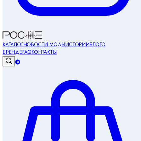
КАТАЛОГ
НОВОСТИ МОДЫ
ИСТОРИИ
БЛОГ
О
БРЕНДЕ
FAQ
КОНТАКТЫ