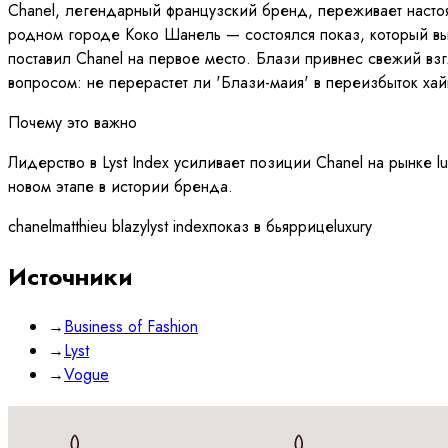
Chanel, легендарный французский бренд, переживает наст
родном городе Коко Шанель — состоялся показ, который вы
поставил Chanel на первое место. Блази привнес свежий вз
вопросом: не перерастет ли 'Блази-маия' в переизбыток ха
Почему это важно
Лидерство в Lyst Index усиливает позиции Chanel на рынке 
новом этапе в истории бренда.
chanel
matthieu blazy
lyst index
показ в бьяррице
luxury
Источники
→
Business of Fashion
→
Lyst
→
Vogue