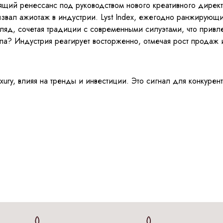
оящий ренессанс под руководством нового креативного дире
звал ажиотаж в индустрии. Lyst Index, ежегодно ранжирующ
гляд, сочетая традиции с современными силуэтами, что прив
йпа? Индустрия реагирует восторженно, отмечая рост продаж 
luxury, влияя на тренды и инвестиции. Это сигнал для конкур