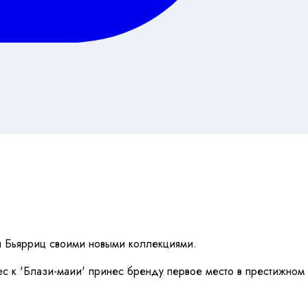
ил Бьярриц своими новыми коллекциями.
ес к 'Блази-маии' принес бренду первое место в престижном