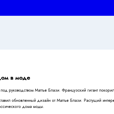
дом в моде
гу под руководством Маттье Блази. Французский гигант покор
ставил обновленный дизайн от Маттье Блази. Растущий интер
ассического дома моды.