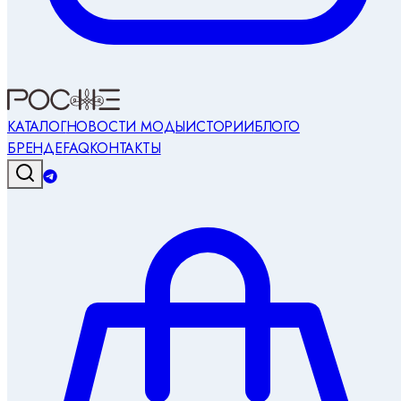
КАТАЛОГ
НОВОСТИ МОДЫ
ИСТОРИИ
БЛОГ
О
БРЕНДЕ
FAQ
КОНТАКТЫ