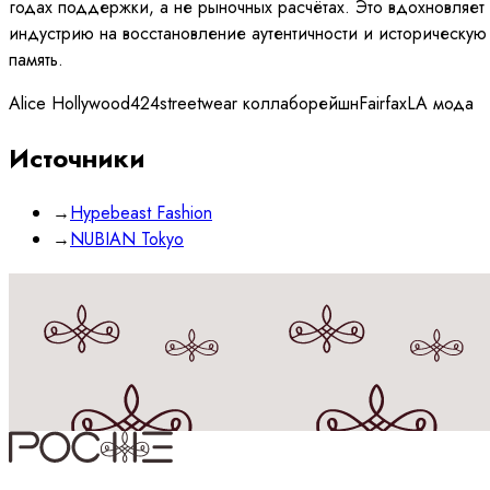
годах поддержки, а не рыночных расчётах. Это вдохновляет
индустрию на восстановление аутентичности и историческую
память.
Alice Hollywood
424
streetwear коллаборейшн
Fairfax
LA мода
Источники
→
Hypebeast Fashion
→
NUBIAN Tokyo
Принимаю
политику
обработки данных