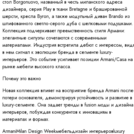
стол Borgonuovo, названный в честь миланского адреса
дизайнера, серия Play в ткани Bretagne и брашированной
шерсти, кресла Byron, а также модульный диван Brando из
шлифованного светло-серого дуба с шелковыми подушками.
Коллекция подчеркивает преемственность стиля Армани:
элегантные силуэты сочетаются с современными
материалами. Индустрия встретила дебют с интересом, вид
в нем сигнал к эволюции бренда в сегменте luxury-
интерьеров. Это событие усиливает позиции Armani/Casa на
рынке мебели высокого класса.
Почему это важно
Новая коллекция влияет на восприятие бренда Armani после
потери основателя, демонстрируя устойчивость и развитие в
luxury-сегменте. Она задает тренды в fusion моды и дизайна
интерьеров, побуждая конкурентов к инновациям в
материалах и формах.
Armani
Milan Design Week
мебель
дизайн интерьеров
luxury