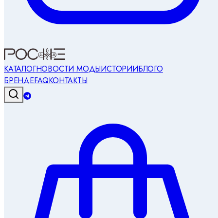
КАТАЛОГ
НОВОСТИ МОДЫ
ИСТОРИИ
БЛОГ
О
БРЕНДЕ
FAQ
КОНТАКТЫ