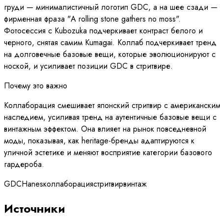
груди — минималистичный логотип GDC, а на шее сзади —
фирменная фраза "A rolling stone gathers no moss".
Фотосессия с Kubozuka подчеркивает контраст белого и
черного, снятая самим Kumagai. Коллаб подчеркивает тренд
на долговечные базовые вещи, которые эволюционируют с
ноской, и усиливает позиции GDC в стритвире.
Почему это важно
Коллаборация смешивает японский стритвир с американски
наследием, усиливая тренд на аутентичные базовые вещи с
винтажным эффектом. Она влияет на рынок повседневной
моды, показывая, как heritage-бренды адаптируются к
уличной эстетике и меняют восприятие категории базового
гардероба.
GDC
Hanes
коллаборация
стритвир
винтаж
Источники