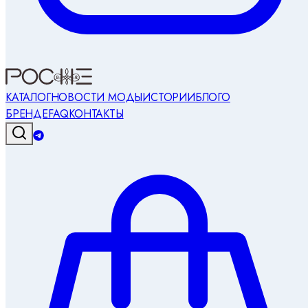
КАТАЛОГ
НОВОСТИ МОДЫ
ИСТОРИИ
БЛОГ
О
БРЕНДЕ
FAQ
КОНТАКТЫ