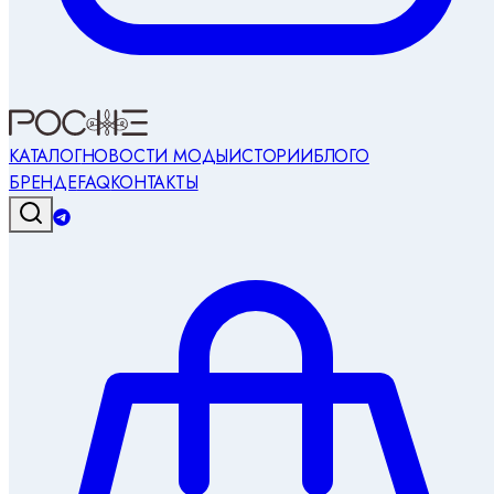
КАТАЛОГ
НОВОСТИ МОДЫ
ИСТОРИИ
БЛОГ
О
БРЕНДЕ
FAQ
КОНТАКТЫ