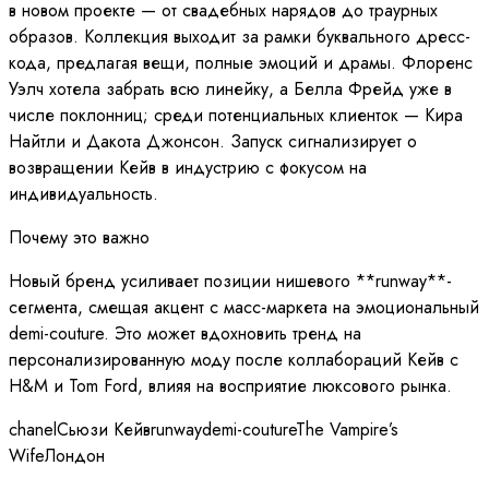
в новом проекте — от свадебных нарядов до траурных
образов. Коллекция выходит за рамки буквального дресс-
кода, предлагая вещи, полные эмоций и драмы. Флоренс
Уэлч хотела забрать всю линейку, а Белла Фрейд уже в
числе поклонниц; среди потенциальных клиенток — Кира
Найтли и Дакота Джонсон. Запуск сигнализирует о
возвращении Кейв в индустрию с фокусом на
индивидуальность.
Почему это важно
Новый бренд усиливает позиции нишевого **runway**-
сегмента, смещая акцент с масс-маркета на эмоциональный
demi-couture. Это может вдохновить тренд на
персонализированную моду после коллабораций Кейв с
H&M и Tom Ford, влияя на восприятие люксового рынка.
chanel
Сьюзи Кейв
runway
demi-couture
The Vampire’s
Wife
Лондон