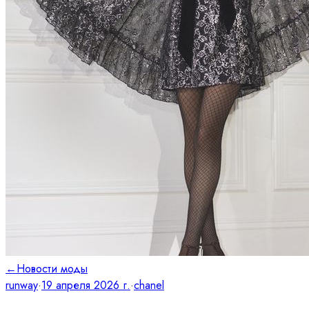
←
Новости моды
runway
·
19 апреля 2026 г.
·
chanel