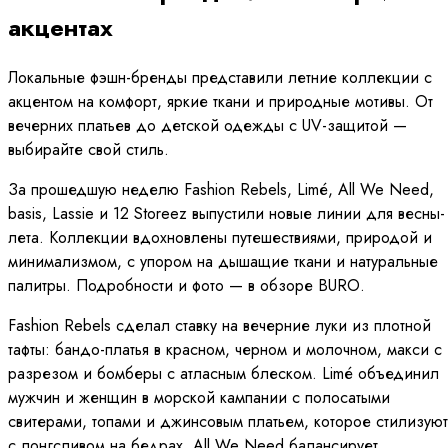
акцентах
Локальные фэшн-бренды представили летние коллекции с
акцентом на комфорт, яркие ткани и природные мотивы. От
вечерних платьев до детской одежды с UV-защитой —
выбирайте свой стиль.
За прошедшую неделю Fashion Rebels, Limé, All We Need,
basis, Lassie и 12 Storeez выпустили новые линии для весны-
лета. Коллекции вдохновлены путешествиями, природой и
минимализмом, с упором на дышащие ткани и натуральные
палитры. Подробности и фото — в обзоре BURO.
Fashion Rebels сделал ставку на вечерние луки из плотной
тафты: бандо-платья в красном, черном и молочном, макси с
разрезом и бомберы с атласным блеском. Limé объединил
мужчин и женщин в морской кампании с полосатыми
свитерами, топами и джинсовым платьем, которое стилизуют
с лонгсливом на бедрах. All We Need балансирует