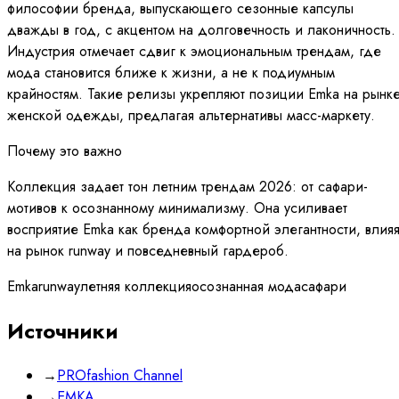
философии бренда, выпускающего сезонные капсулы
дважды в год, с акцентом на долговечность и лаконичность.
Индустрия отмечает сдвиг к эмоциональным трендам, где
мода становится ближе к жизни, а не к подиумным
крайностям. Такие релизы укрепляют позиции Emka на рынк
женской одежды, предлагая альтернативы масс-маркету.
Почему это важно
Коллекция задает тон летним трендам 2026: от сафари-
мотивов к осознанному минимализму. Она усиливает
восприятие Emka как бренда комфортной элегантности, влия
на рынок runway и повседневный гардероб.
Emka
runway
летняя коллекция
осознанная мода
сафари
Источники
→
PROfashion Channel
→
EMKA