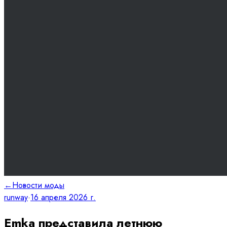
←
Новости моды
runway
·
16 апреля 2026 г.
Emka представила летнюю