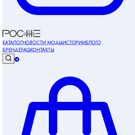
КАТАЛОГ
НОВОСТИ МОДЫ
ИСТОРИИ
БЛОГ
О
БРЕНДЕ
FAQ
КОНТАКТЫ