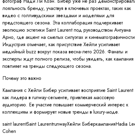
фотограф Нади Ли Коэн. Бибер уже не раз демонстрировал
лояльность бренду, участвуя в ключевых проектах, таких как
видео с голливудскими звездами и моделями для
предстоящего сезона. Эта коллаборация подчеркивает
эволюцию эстетики Saint Laurent под руководством Антуана
Арно, где акцент на смелых силуэтах и кинематографичности
Индустрия отмечает, как присутствие Хейли усиливает
медийный buzz вокруг показа весна-лето 2026. Фанаты и
эксперты ждут полного релиза, чтобы увидеть, как кампания
повлияет на тренды следующего сезона.
Почему это важно
Кампания с Хейли Бибер усиливает восприятие Saint Laurent
как лидера в runway-сегменте, привлекая массовую
аудиторию. Ее участие повышает коммерческий интерес к
коллекциям и формирует новые тренды в luxury-моде.
saint laurent
Saint Laurent
runway
Хейли Бибер
кампания
Нadia Le
Cohen