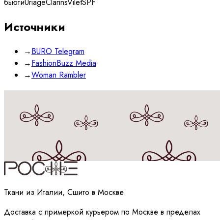
бьюти
Uriage
Clarins
Vilet
SPF
Источники
→
BURO Telegram
→
FashionBuzz Media
→
Woman Rambler
Принимаю
политику
обработки данных
Ткани из Италии, Сшито в Москве
Доставка с примеркой курьером по Москве в пределах