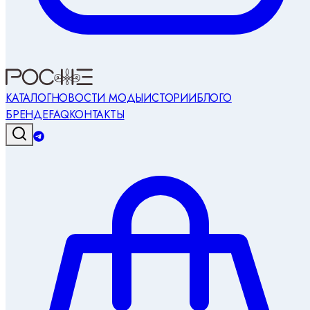
КАТАЛОГ
НОВОСТИ МОДЫ
ИСТОРИИ
БЛОГ
О
БРЕНДЕ
FAQ
КОНТАКТЫ