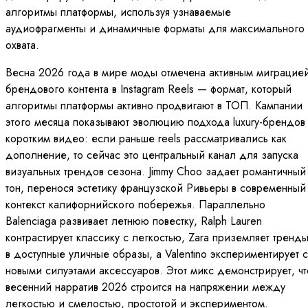
алгоритмы платформы, используя узнаваемые
аудиофрагменты и динамичные форматы для максимального
охвата.
Весна 2026 года в мире моды отмечена активным миграцие
брендового контента в Instagram Reels — формат, который
алгоритмы платформы активно продвигают в ТОП. Кампании
этого месяца показывают эволюцию подхода luxury-брендов
коротким видео: если раньше reels рассматривались как
дополнение, то сейчас это центральный канал для запуска
визуальных трендов сезона. Jimmy Choo задает романтичный
тон, перенося эстетику французской Ривьеры в современный
контекст калифорнийского побережья. Параллельно
Balenciaga развивает летнюю повестку, Ralph Lauren
контрастирует классику с легкостью, Zara приземляет тренд
в доступные уличные образы, а Valentino экспериментирует с
новыми силуэтами аксессуаров. Этот микс демонстрирует, чт
весенний нарратив 2026 строится на напряжении между
легкостью и смелостью, простотой и экспериментом.