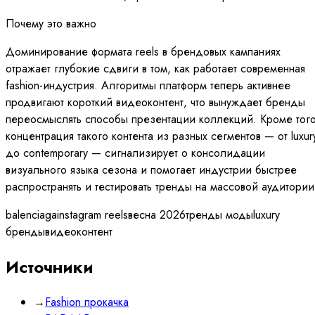
Почему это важно
Доминирование формата reels в брендовых кампаниях
отражает глубокие сдвиги в том, как работает современная
fashion-индустрия. Алгоритмы платформ теперь активнее
продвигают короткий видеоконтент, что вынуждает бренды
переосмыслять способы презентации коллекций. Кроме того
концентрация такого контента из разных сегментов — от luxur
до contemporary — сигнализирует о консолидации
визуального языка сезона и помогает индустрии быстрее
распространять и тестировать тренды на массовой аудитории
balenciaga
instagram reels
весна 2026
тренды моды
luxury
бренды
видеоконтент
Источники
→
Fashion прокачка