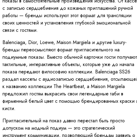
показы в самостоятельные произведения искусства. От кассе
с записью сердцебиения до кожаных приглашений ручной
работы — бренды используют этот формат для трансляции
своих ценностей и установления глубокой эмоциональной
связи с гостями.
Balenciaga, Dior, Loewe, Maison Margiela и другие luxury-
бренды переосмысляют формат пригласительного на
подиумные показы. Вместо обычной карточки гости получают
тактильные, интерактивные объекты, которые уже до начала
показа передают философию коллекции. Balenciaga SS26
раздал кассеты с аудиозаписью сердцебиения, отсылающе
к названию коллекции The Heartbeat, а Maison Margiela
предложил гостям выкрасить свои легендарные таби в
фирменный белый цвет с помощью брендированных краски 
кисти.
Пригласительный на показ давно перестал быть просто
допуском на модный подиум — это стратегический
инструмент коммуникации, позволяющий брендам заявить о