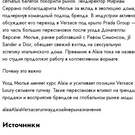
сетчатых балеток покорили рынок. Гендиректор Мириам
Серрано поблагодарила Мюлье за вклад в эволюцию дома
подчеркнув командный подход бренда. В индустрии активн
обсуждают его переход в Versace под крыло Prada Group 
это часть больших перестановок после ухода Донателлы
Версаче. Мюлье, ранее работавший с Рафом Симонсом, Jil
Sander и Dior, обещает свежий взгляд на сексуальную
эстетику итальянского дома. Преемник в Alaïa пока не назва
но студия продолжит работу в коллективном формате.
Почему это важно
Уход Мюлье меняет курс Alaïa и усиливает позиции Versace 
luxury-сегменте runway. Такие перестановки влияют на тренды
продажи и восприятие брендов на глобальном рынке моды.
alaia
Alaïa
Versace
runway
дизайнеры
назначения
Источники