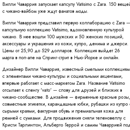
Вилли Чаваррия запускает капсулу Vatisimo с Zara. 150 веще
с чикано-вайбом уже ждут фанатов моды.
Вилли Чаваррия представил первую коллаборацию с Zara 
капсульную коллекцию Vatisimo, вдохновленную культурой
чикано. В нее вошли 100 мужских и 50 женских позиций,
аксессуары и украшения из кожи, купро, денима и джерси.
Цены от 25,90 до 529 долларов. Коллекция выйдет 26
марта в поп-апе на Спринг-стрит в Нью-Йорке и онлайн.
Дизайнер Вилли Чаваррия, известный смелыми коллекциям
с элементами чикано-культуры и социальными акцентами,
впервые работает с масс-маркетом Zara. Название Vatisimo
отсылает к сленгу 'vato' — слову для друзей и близких в
чикано-сообществе. В дизайне — фирменные красные розы
совместные этикетки, карандашные юбки, рубашки из купро 
сырыми краями, фактурная обувь и премиальная кожа для
ремней с сумками. Для продвижения сняли теленовеллу с
Кристи Тарлингтон, Альберто Геррой и самим Чаваррией по