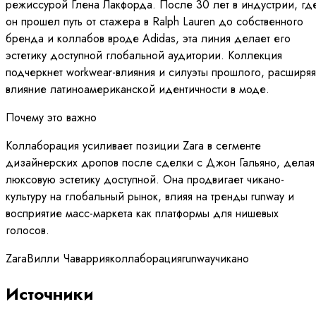
режиссурой Глена Лакфорда. После 30 лет в индустрии, гд
он прошел путь от стажера в Ralph Lauren до собственного
бренда и коллабов вроде Adidas, эта линия делает его
эстетику доступной глобальной аудитории. Коллекция
подчеркнет workwear-влияния и силуэты прошлого, расширяя
влияние латиноамериканской идентичности в моде.
Почему это важно
Коллаборация усиливает позиции Zara в сегменте
дизайнерских дропов после сделки с Джон Гальяно, делая
люксовую эстетику доступной. Она продвигает чикано-
культуру на глобальный рынок, влияя на тренды runway и
восприятие масс-маркета как платформы для нишевых
голосов.
Zara
Вилли Чаваррия
коллаборация
runway
чикано
Источники