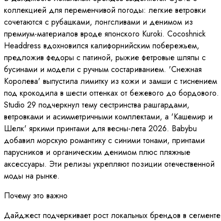
коллекцией для переменчивой погоды: легкие ветровки
сочетаются с рубашками, лонгсливами и денимом из
премиум-материалов вроде японского Kuroki. Cocoshnick
Headdress вдохновился калифорнийским побережьем,
предложив федоры с патиной, рыжие фетровые шляпы с
бусинами и модели с ручным состариванием. 'Снежная
Королева' выпустила лимитку из кожи и замши с тиснением
под крокодила в шести оттенках от бежевого до бордового.
Studio 29 подчеркнул тему сестринства рашгардами,
ветровками и асимметричными комплектами, а 'Кашемир и
Шелк' яркими принтами для весны-лета 2026. Babybu
добавил морскую романтику с синими тонами, принтами
парусников и органическим денимом плюс пляжные
аксессуары. Эти релизы укрепляют позиции отечественной
моды на рынке.
Почему это важно
Дайджест подчеркивает рост локальных брендов в сегменте