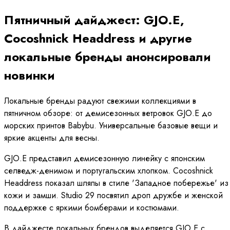
Пятничный дайджест: GJO.E,
Cocoshnick Headdress и другие
локальные бренды анонсировали
новинки
Локальные бренды радуют свежими коллекциями в
пятничном обзоре: от демисезонных ветровок GJO.E до
морских принтов Babybu. Универсальные базовые вещи и
яркие акценты для весны.
GJO.E представил демисезонную линейку с японским
селведж-денимом и португальским хлопком. Cocoshnick
Headdress показал шляпы в стиле 'Западное побережье' из
кожи и замши. Studio 29 посвятил дроп дружбе и женской
поддержке с яркими бомберами и костюмами.
В дайджесте локальных брендов выделяется GJO.E с