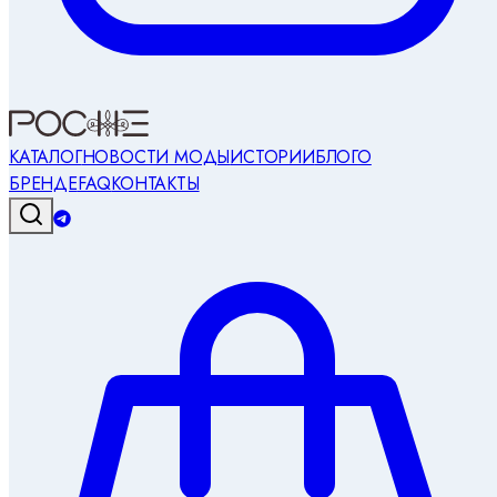
КАТАЛОГ
НОВОСТИ МОДЫ
ИСТОРИИ
БЛОГ
О
БРЕНДЕ
FAQ
КОНТАКТЫ