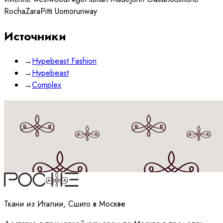
Rocha
Zara
Pitti Uomo
runway
Источники
→
Hypebeast Fashion
→
Hypebeast
→
Complex
Принимаю
политику
обработки данных
Ткани из Италии, Сшито в Москве