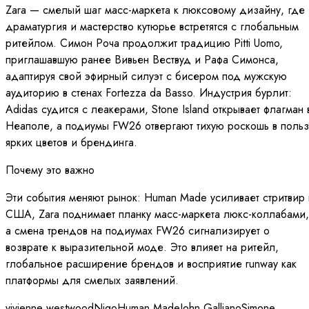
Zara — смелый шаг масс-маркета к люксовому дизайну, где
драматургия и мастерство кутюрье встретятся с глобальным
ритейлом. Симон Роча продолжит традицию Pitti Uomo,
приглашавшую ранее Вивьен Вествуд и Рафа Симонса,
адаптируя свой эфирный силуэт с бисером под мужскую
аудиторию в стенах Fortezza da Basso. Индустрия бурлит:
Adidas судится с леакерами, Stone Island открывает флагман 
Неаполе, а подиумы FW26 отвергают тихую роскошь в польз
ярких цветов и брендинга.
Почему это важно
Эти события меняют рынок: Human Made усиливает стритвир 
США, Zara поднимает планку масс-маркета люкс-коллабами,
а смена трендов на подиумах FW26 сигнализирует о
возврате к выразительной моде. Это влияет на ритейл,
глобальное расширение брендов и восприятие runway как
платформы для смелых заявлений.
vivienne westwood
Nigo
Human Made
John Galliano
Simone