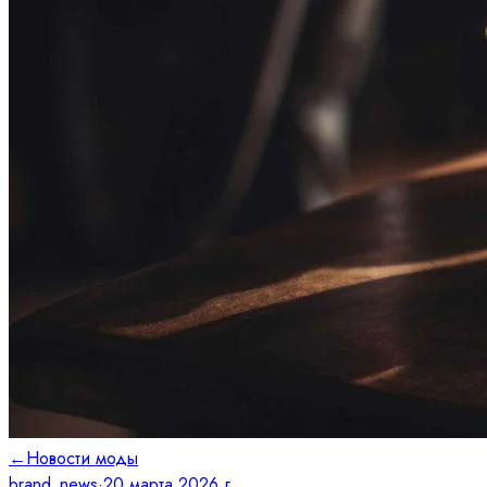
←
Новости моды
brand_news
·
20 марта 2026 г.