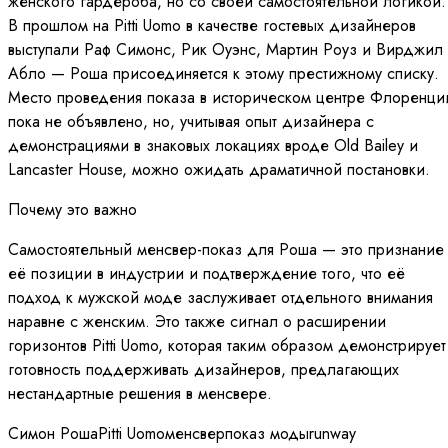
женского гардероба, но со своей самостоятельной логикой.
В прошлом на Pitti Uomo в качестве гостевых дизайнеров
выступали Раф Симонс, Рик Оуэнс, Мартин Роуз и Вирджил
Абло — Роша присоединяется к этому престижному списку.
Место проведения показа в историческом центре Флоренци
пока не объявлено, но, учитывая опыт дизайнера с
демонстрациями в знаковых локациях вроде Old Bailey и
Lancaster House, можно ожидать драматичной постановки.
Почему это важно
Самостоятельный менсвер-показ для Роша — это признание
её позиции в индустрии и подтверждение того, что её
подход к мужской моде заслуживает отдельного внимания
наравне с женским. Это также сигнал о расширении
горизонтов Pitti Uomo, которая таким образом демонстрирует
готовность поддерживать дизайнеров, предлагающих
нестандартные решения в менсвере.
Симон Роша
Pitti Uomo
менсвер
показ моды
runway