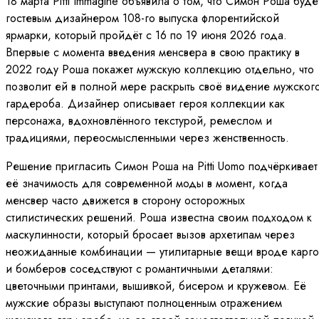
18 марта Pitti Immagine объявила о том, что Симон Роша буде
гостевым дизайнером 108-го выпуска флорентийской
ярмарки, который пройдёт с 16 по 19 июня 2026 года.
Впервые с момента введения менсвера в свою практику в
2022 году Роша покажет мужскую коллекцию отдельно, что
позволит ей в полной мере раскрыть своё видение мужског
гардероба. Дизайнер описывает героя коллекции как
персонажа, вдохновлённого текстурой, ремеслом и
традициями, переосмысленными через женственность.
Решение пригласить Симон Роша на Pitti Uomo подчёркивает
её значимость для современной моды в момент, когда
менсвер часто движется в сторону осторожных
стилистических решений. Роша известна своим подходом к
маскулинности, который бросает вызов архетипам через
неожиданные комбинации — утилитарные вещи вроде карго
и бомберов соседствуют с романтичными деталями:
цветочными принтами, вышивкой, бисером и кружевом. Её
мужские образы выступают полноценным отражением