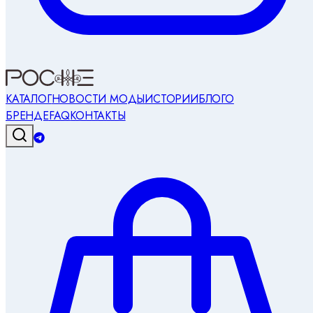
КАТАЛОГ
НОВОСТИ МОДЫ
ИСТОРИИ
БЛОГ
О
БРЕНДЕ
FAQ
КОНТАКТЫ