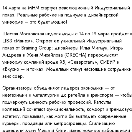
14 марта на МНМ стартует революционный Индустриальный
показ. Реальные рабочие на подиуме в дизайнерской
униформе — это будет мощно!
Шестая Московская неделя моды с 14 по 19 марта пройдет 
ЦВЗ «Манеж». Откроет ее уникальный Индустриальный
показ от Braining Group: дизайнеры Илья Мигмун, Игорь
Андреев и Женя Михайлова (GRECHA) переосмыслят
униформу компаний вроде X5, «Северсталь», СИБУР и
«Вкусно — и точка». Моделями станут настоящие сотрудники
этих сфер.
Организаторы объединяют лидеров экономики — от
нефтехимии и металлургии до ритейла и транспорта — чтоб
подчеркнуть ценность рабочих профессий. Капсулы
коллекций сочетают функциональность, комфорт и трендову
эстетику, показывая, как могли бы выглядеть современные
курьеры, продавцы или метростроевцы. Стилизацию
доверили дуэту Миша и Китти, известному коллаборациями 