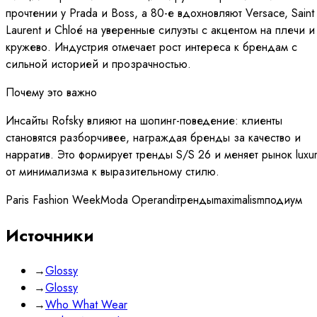
прочтении у Prada и Boss, а 80-е вдохновляют Versace, Saint
Laurent и Chloé на уверенные силуэты с акцентом на плечи и
кружево. Индустрия отмечает рост интереса к брендам с
сильной историей и прозрачностью.
Почему это важно
Инсайты Rofsky влияют на шопинг-поведение: клиенты
становятся разборчивее, награждая бренды за качество и
нарратив. Это формирует тренды S/S 26 и меняет рынок luxu
от минимализма к выразительному стилю.
Paris Fashion Week
Moda Operandi
тренды
maximalism
подиум
Источники
→
Glossy
→
Glossy
→
Who What Wear