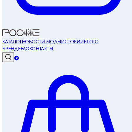
КАТАЛОГ
НОВОСТИ МОДЫ
ИСТОРИИ
БЛОГ
О
БРЕНДЕ
FAQ
КОНТАКТЫ