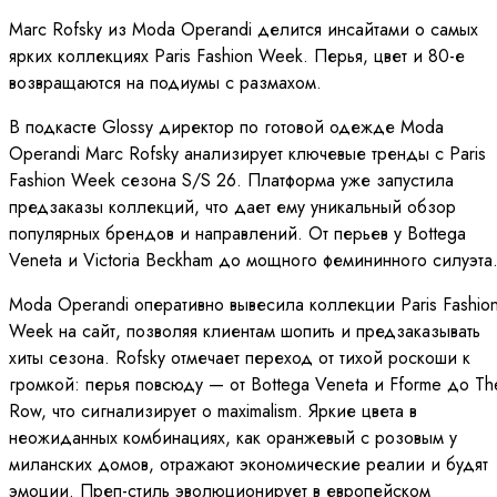
Marc Rofsky из Moda Operandi делится инсайтами о самых
ярких коллекциях Paris Fashion Week. Перья, цвет и 80-е
возвращаются на подиумы с размахом.
В подкасте Glossy директор по готовой одежде Moda
Operandi Marc Rofsky анализирует ключевые тренды с Paris
Fashion Week сезона S/S 26. Платформа уже запустила
предзаказы коллекций, что дает ему уникальный обзор
популярных брендов и направлений. От перьев у Bottega
Veneta и Victoria Beckham до мощного фемининного силуэта
Moda Operandi оперативно вывесила коллекции Paris Fashio
Week на сайт, позволяя клиентам шопить и предзаказывать
хиты сезона. Rofsky отмечает переход от тихой роскоши к
громкой: перья повсюду — от Bottega Veneta и Fforme до Th
Row, что сигнализирует о maximalism. Яркие цвета в
неожиданных комбинациях, как оранжевый с розовым у
миланских домов, отражают экономические реалии и будят
эмоции. Преп-стиль эволюционирует в европейском