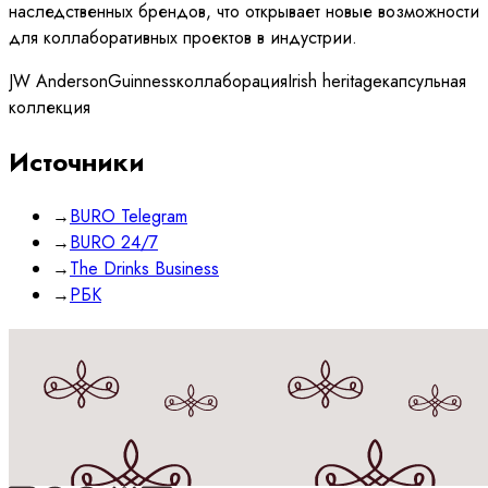
наследственных брендов, что открывает новые возможности
для коллаборативных проектов в индустрии.
JW Anderson
Guinness
коллаборация
Irish heritage
капсульная
коллекция
Источники
→
BURO Telegram
→
BURO 24/7
→
The Drinks Business
→
РБК