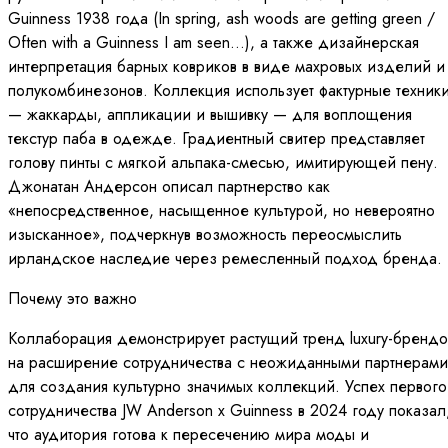
Guinness 1938 года (In spring, ash woods are getting green /
Often with a Guinness I am seen…), а также дизайнерская
интерпретация барных ковриков в виде махровых изделий и
полукомбинезонов. Коллекция использует фактурные техник
— жаккарды, аппликации и вышивку — для воплощения
текстур паба в одежде. Градиентный свитер представляет
голову пинты с мягкой альпака-смесью, имитирующей пену.
Джонатан Андерсон описал партнерство как
«непосредственное, насыщенное культурой, но невероятно
изысканное», подчеркнув возможность переосмыслить
ирландское наследие через ремесленный подход бренда.
Почему это важно
Коллаборация демонстрирует растущий тренд luxury-брендо
на расширение сотрудничества с неожиданными партнерами
для создания культурно значимых коллекций. Успех первого
сотрудничества JW Anderson x Guinness в 2024 году показал
что аудитория готова к пересечению мира моды и