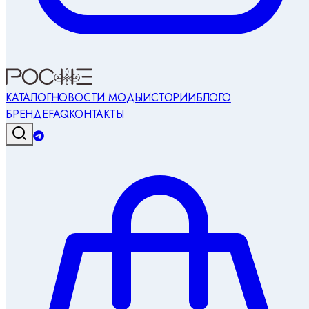
КАТАЛОГ
НОВОСТИ МОДЫ
ИСТОРИИ
БЛОГ
О
БРЕНДЕ
FAQ
КОНТАКТЫ