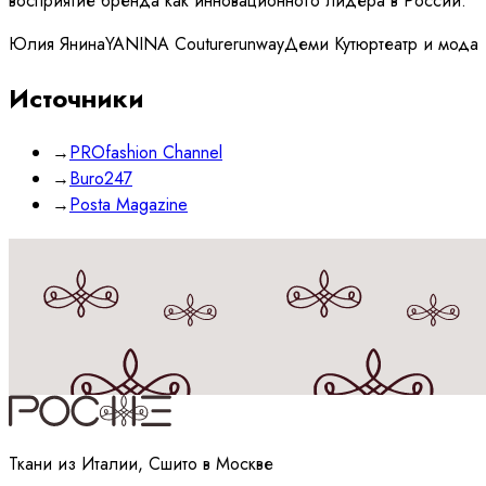
восприятие бренда как инновационного лидера в России.
Юлия Янина
YANINA Couture
runway
Деми Кутюр
театр и мода
Источники
→
PROfashion Channel
→
Buro247
→
Posta Magazine
Принимаю
политику
обработки данных
Ткани из Италии, Сшито в Москве