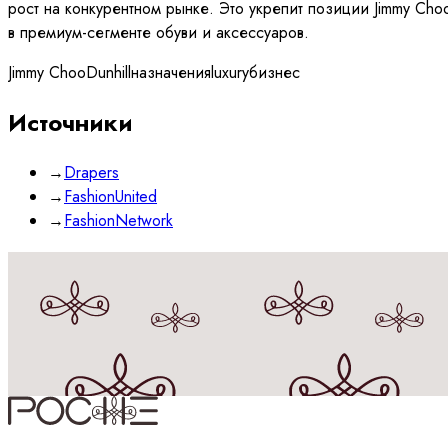
рост на конкурентном рынке. Это укрепит позиции Jimmy Cho
в премиум-сегменте обуви и аксессуаров.
Jimmy Choo
Dunhill
назначения
luxury
бизнес
Источники
→
Drapers
→
FashionUnited
→
FashionNetwork
Принимаю
политику
обработки данных