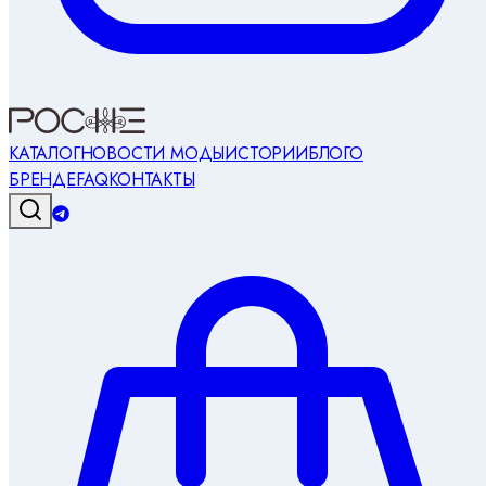
КАТАЛОГ
НОВОСТИ МОДЫ
ИСТОРИИ
БЛОГ
О
БРЕНДЕ
FAQ
КОНТАКТЫ