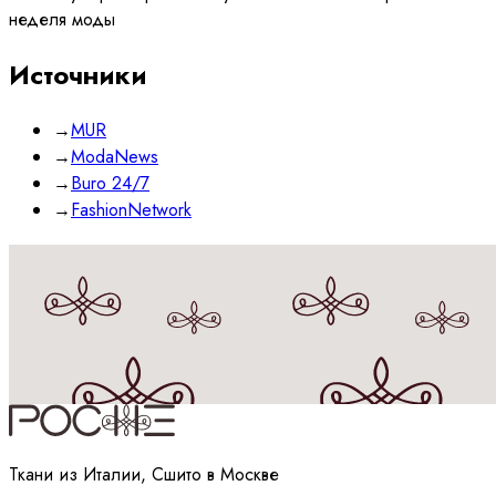
неделя моды
Источники
→
MUR
→
ModaNews
→
Buro 24/7
→
FashionNetwork
Принимаю
политику
обработки данных
Ткани из Италии, Сшито в Москве