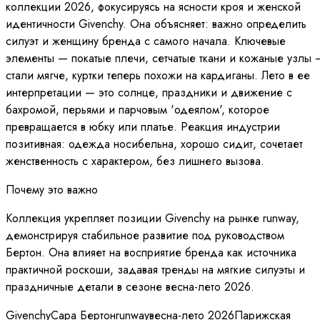
коллекции 2026, фокусируясь на ясности кроя и женской
идентичности Givenchy. Она объясняет: важно определить
силуэт и женщину бренда с самого начала. Ключевые
элементы — покатые плечи, сетчатые ткани и кожаные узлы 
стали мягче, куртки теперь похожи на кардиганы. Лето в ее
интерпретации — это солнце, праздники и движение с
бахромой, перьями и парчовым 'одеялом', которое
превращается в юбку или платье. Реакция индустрии
позитивная: одежда носибельна, хорошо сидит, сочетает
женственность с характером, без лишнего вызова.
Почему это важно
Коллекция укрепляет позиции Givenchy на рынке runway,
демонстрируя стабильное развитие под руководством
Бертон. Она влияет на восприятие бренда как источника
практичной роскоши, задавая тренды на мягкие силуэты и
праздничные детали в сезоне весна-лето 2026.
Givenchy
Сара Бертон
runway
весна-лето 2026
Парижская