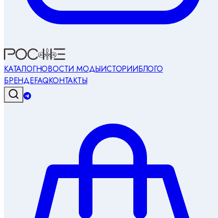
КАТАЛОГ
НОВОСТИ МОДЫ
ИСТОРИИ
БЛОГ
О
БРЕНДЕ
FAQ
КОНТАКТЫ