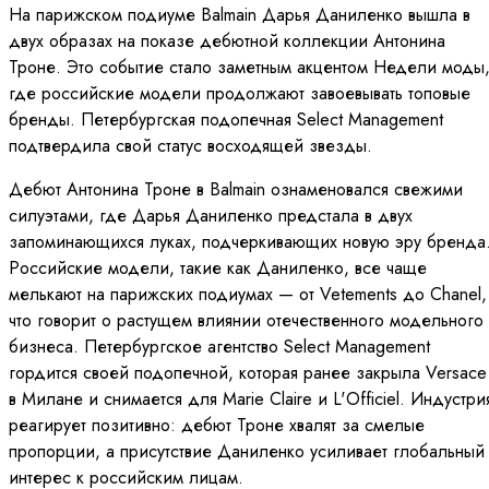
На парижском подиуме Balmain Дарья Даниленко вышла в
двух образах на показе дебютной коллекции Антонина
Троне. Это событие стало заметным акцентом Недели моды
где российские модели продолжают завоевывать топовые
бренды. Петербургская подопечная Select Management
подтвердила свой статус восходящей звезды.
Дебют Антонина Троне в Balmain ознаменовался свежими
силуэтами, где Дарья Даниленко предстала в двух
запоминающихся луках, подчеркивающих новую эру бренда
Российские модели, такие как Даниленко, все чаще
мелькают на парижских подиумах — от Vetements до Chanel,
что говорит о растущем влиянии отечественного модельного
бизнеса. Петербургское агентство Select Management
гордится своей подопечной, которая ранее закрыла Versace
в Милане и снимается для Marie Claire и L'Officiel. Индустри
реагирует позитивно: дебют Троне хвалят за смелые
пропорции, а присутствие Даниленко усиливает глобальный
интерес к российским лицам.