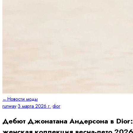
←
Новости моды
runway
·
3 марта 2026 г.
·
dior
Дебют Джонатана Андерсона в Dior:
женская коллекция весна-лето 202