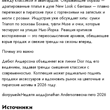
между классикой и авангардом. Открывающие образы —
драпированные платья в духе New Look с бантами — плавно
перетекают в пиратские луки с гортензиями на запястьях и
мюли с розами. Индустрия уже обсуждает хиты: сумки
Trianon по эскизам Бохана, туфли Muse и очки, которые
тестируют на улицах Нью-Йорка. Реакция критиков
восторженная — это переосмысление архивов, обещающее
взрыв продаж и свежие тренды на сезоны вперед.
Почему это важно
Дебют Андерсона объединяет все линии Dior под его
видением, задавая тренды смешения классики с
современностью. Коллекция может радикально поднять
продажи аксессуаров и вдохновить рынок на цветочные и
пиратские мотивы в 2026 году.
dior
румейк
Неделя моды
Jonathan Anderson
весна-лето 2026
Источники